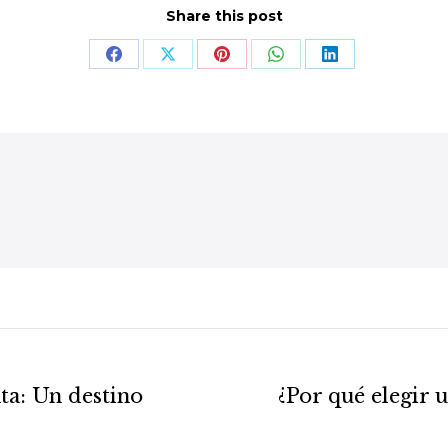
Share this post
Share
Share
Share
Share
Share
on
on
on
on
on
Facebook
X
Pinterest
WhatsApp
LinkedIn
ta: Un destino
¿Por qué elegir 
Next
post: