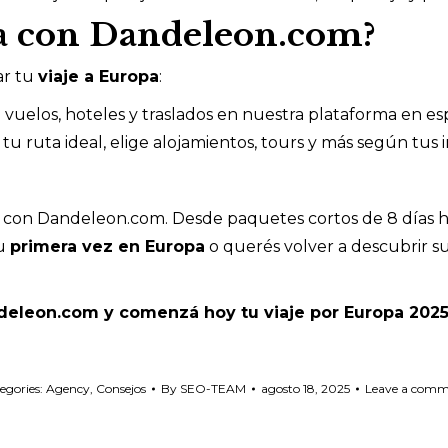
a con Dandeleon.com?
ar tu
viaje a Europa
:
vuelos, hoteles y traslados en nuestra plataforma en es
 tu ruta ideal, elige alojamientos, tours y más según tus
 con Dandeleon.com. Desde paquetes cortos de 8 días hast
tu
primera vez en Europa
o querés volver a descubrir su
deleon.com y comenzá hoy tu viaje por Europa 2025
egories:
Agency
,
Consejos
By
SEO-TEAM
agosto 18, 2025
Leave a com