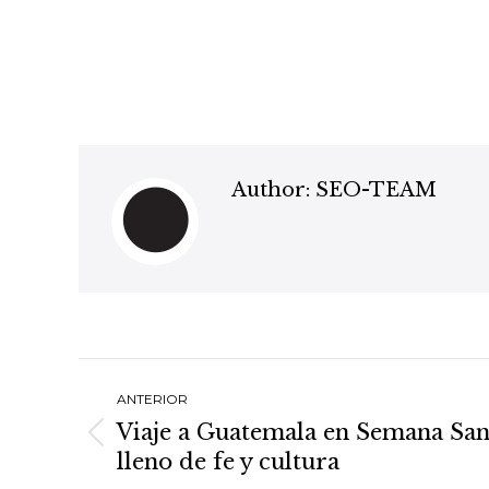
Author:
SEO-TEAM
Post
ANTERIOR
navigation
Viaje a Guatemala en Semana San
Previous
lleno de fe y cultura
post: