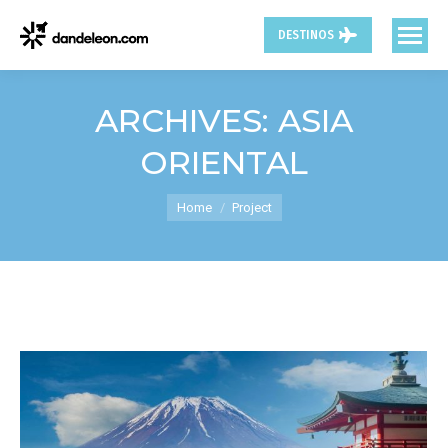
DESTINOS
ARCHIVES:
ASIA
ORIENTAL
You are here:
Home
Project