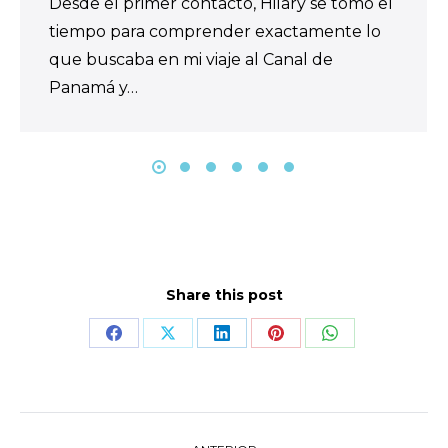
Desde el primer contacto, Hilary se tomó el
tiempo para comprender exactamente lo
que buscaba en mi viaje al Canal de
Panamá y…
Share this post
Share
Share
Share
Share
Share
on
on
on
on
on
Facebook
X
LinkedIn
Pinterest
WhatsApp
Navegación