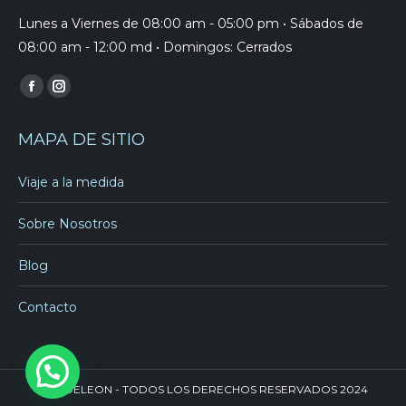
Lunes a Viernes de 08:00 am - 05:00 pm • Sábados de
08:00 am - 12:00 md • Domingos: Cerrados
Find us on:
Facebook
Instagram
page
page
MAPA DE SITIO
opens
opens
in
in
Viaje a la medida
new
new
window
window
Sobre Nosotros
Blog
Contacto
DANDELEON - TODOS LOS DERECHOS RESERVADOS 2024