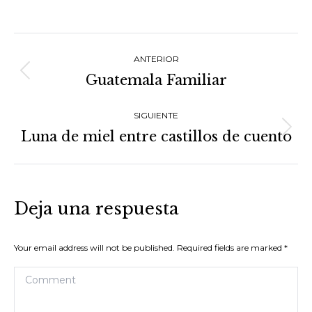
on
on
on
on
on
Facebook
X
LinkedIn
Pinterest
WhatsApp
Navegación
ANTERIOR
entre
Guatemala Familiar
Proyecto
proyectos
anterior
SIGUIENTE
Luna de miel entre castillos de cuento
Proyecto
siguiente
Deja una respuesta
Your email address will not be published. Required fields are marked
*
Comment