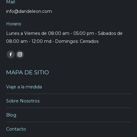
Mail:
info@dandeleon.com
Horario
Lunes a Viernes de 08:00 am - 05:00 pm • Sábados de
08:00 am - 12:00 md • Domingos: Cerrados
Find us on:
Facebook
Instagram
page
page
MAPA DE SITIO
opens
opens
in
in
Viaje a la medida
new
new
window
window
Sobre Nosotros
Blog
Contacto