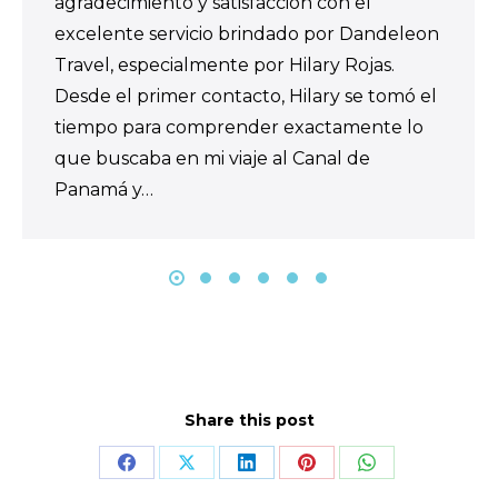
agradecimiento y satisfacción con el
excelente servicio brindado por Dandeleon
Travel, especialmente por Hilary Rojas.
Desde el primer contacto, Hilary se tomó el
tiempo para comprender exactamente lo
que buscaba en mi viaje al Canal de
Panamá y…
Share this post
Share
Share
Share
Share
Share