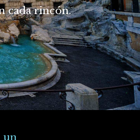
en cada rincón.
n un