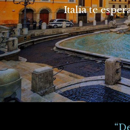
Italia te espe
“De