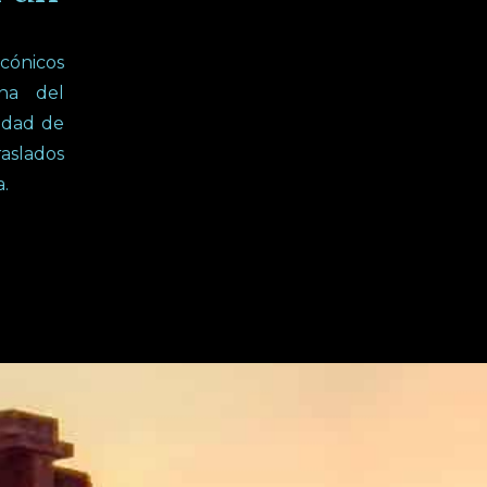
icónicos
na del
lidad de
aslados
.