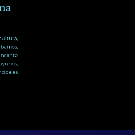
ina
cultura,
barrios,
 encanto
ayunos,
cipales