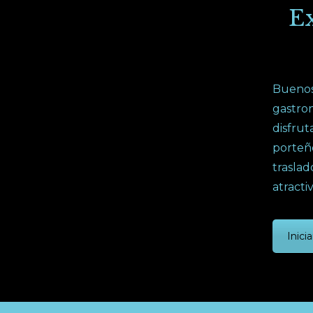
Ex
Buenos 
gastron
disfrut
porteñ
trasla
atracti
Inicia