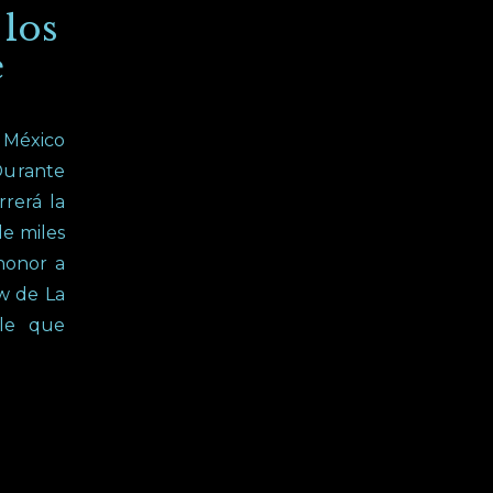
 los
e
e México
 Durante
rrerá la
de miles
honor a
ow de La
ble que