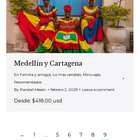
Medellín y Cartagena
En Familia y amigos
,
Lo más vendido
,
Miniviajes
,
Recomendados
By
Randall Mesen
febrero 2, 2025
Leave a comment
Desde: $418.00 usd
←
1
…
5
6
7
8
9