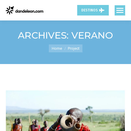
DESTINOS
ARCHIVES:
VERANO
You are here:
Home
Project