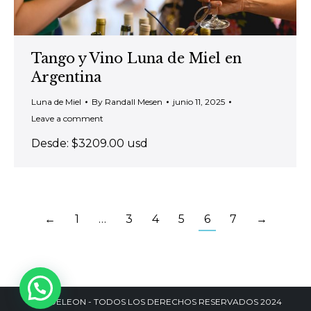
Tango y Vino Luna de Miel en
Argentina
Luna de Miel
By
Randall Mesen
junio 11, 2025
Leave a comment
Desde: $3209.00 usd
←
1
…
3
4
5
6
7
→
DANDELEON - TODOS LOS DERECHOS RESERVADOS 2024