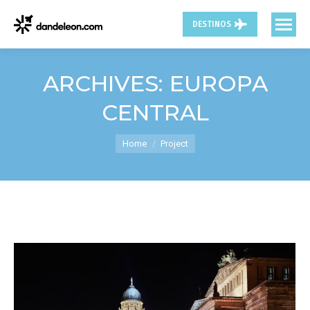
DESTINOS
ARCHIVES:
EUROPA
CENTRAL
You are here:
Home
Project