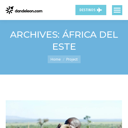
DESTINOS
ARCHIVES:
ÁFRICA DEL
ESTE
You are here:
Home
Project