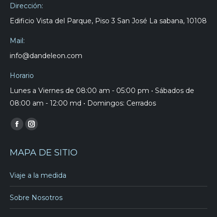
Dirección:
Edificio Vista del Parque, Piso 3 San José La sabana, 10108
Mail:
info@dandeleon.com
Horario
Lunes a Viernes de 08:00 am - 05:00 pm • Sábados de
08:00 am - 12:00 md • Domingos: Cerrados
Find us on:
Facebook
Instagram
page
page
MAPA DE SITIO
opens
opens
in
in
Viaje a la medida
new
new
window
window
Sobre Nosotros