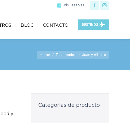
Mis Reservas
Facebook
Instagram
page
page
TROS
BLOG
CONTACTO
DESTINOS
opens
opens
in
in
new
new
You are here:
Home
Testimonios
Juan y Alberto
window
window
Categorías de producto
e
idad y