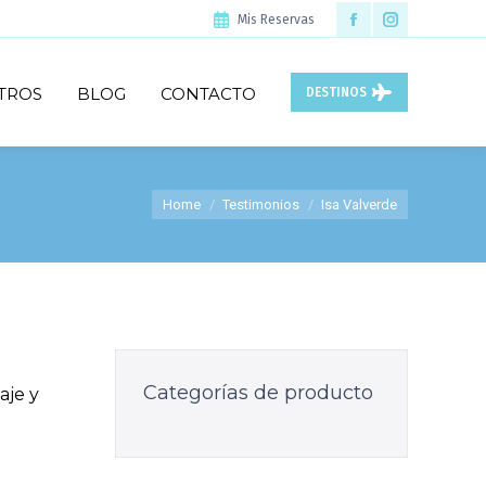
Mis Reservas
Facebook
Instagram
page
page
TROS
BLOG
CONTACTO
DESTINOS
opens
opens
in
in
new
new
You are here:
Home
Testimonios
Isa Valverde
window
window
Categorías de producto
aje y