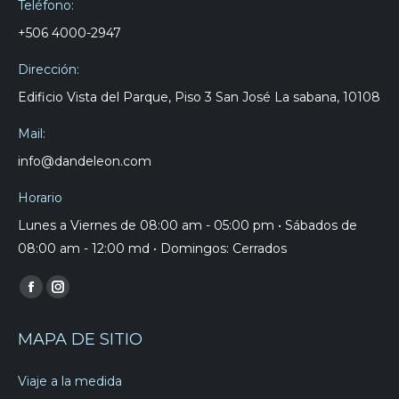
Teléfono:
+506 4000-2947
Dirección:
Edificio Vista del Parque, Piso 3 San José La sabana, 10108
Mail:
info@dandeleon.com
Horario
Lunes a Viernes de 08:00 am - 05:00 pm • Sábados de
08:00 am - 12:00 md • Domingos: Cerrados
Find us on:
Facebook
Instagram
page
page
MAPA DE SITIO
opens
opens
in
in
Viaje a la medida
new
new